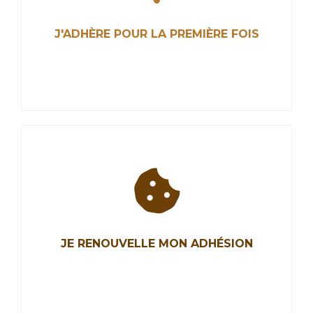
J'ADHÈRE POUR LA PREMIÈRE FOIS
J'ADHÈRE POUR LA PREMIÈRE FOIS
Les Chocolatiers et Confiseurs de France ont
pour mission de représenter la profession,
JE RENOUVELLE MON ADHÉSION
promouvoir nos métiers de chocolatiers,
confiseurs, biscuitiers et défendre nos intérêts.
Rejoignez-nous.