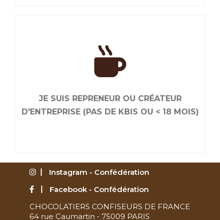
JE RENOUVELLE MON ADHÉSION
Liés par le goût de bien faire, ensemble, nous
sommes plus efficaces. Renouvelez maintenant
JE SUIS REPRENEUR OU CRÉATEUR
votre adhésion.
D'ENTREPRISE (PAS DE KBIS OU < 18 MOIS)
Instagram - Confédération
Facebook - Confédération
CHOCOLATIERS CONFISEURS DE FRANCE
JE SUIS REPRENEUR OU CRÉATEUR
64 rue Caumartin - 75009 PARIS