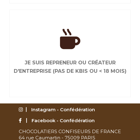
JE RENOUVELLE MON ADHÉSION
Liés par le goût de bien faire, ensemble, nous
sommes plus efficaces. Renouvelez maintenant
JE SUIS REPRENEUR OU CRÉATEUR
votre adhésion.
D'ENTREPRISE (PAS DE KBIS OU < 18 MOIS)
Instagram - Confédération
Facebook - Confédération
CHOCOLATIERS CONFISEURS DE FRANCE
JE SUIS REPRENEUR OU CRÉATEUR
64 rue Caumartin - 75009 PARIS