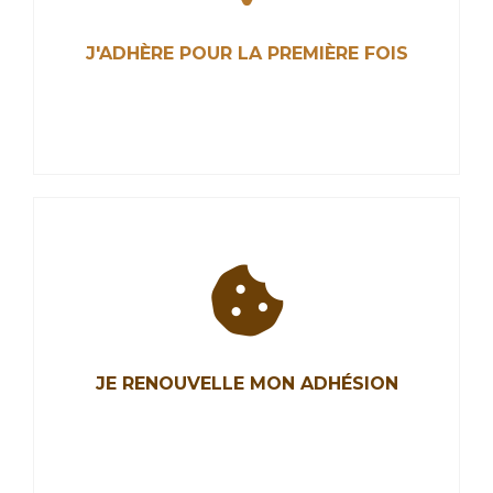
J'ADHÈRE POUR LA PREMIÈRE FOIS
J'ADHÈRE POUR LA PREMIÈRE FOIS
Les Chocolatiers et Confiseurs de France ont
pour mission de représenter la profession,
JE RENOUVELLE MON ADHÉSION
promouvoir nos métiers de chocolatiers,
confiseurs, biscuitiers et défendre nos intérêts.
Rejoignez-nous.