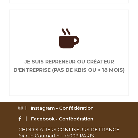
JE RENOUVELLE MON ADHÉSION
Liés par le goût de bien faire, ensemble, nous
sommes plus efficaces. Renouvelez maintenant
JE SUIS REPRENEUR OU CRÉATEUR
votre adhésion.
D'ENTREPRISE (PAS DE KBIS OU < 18 MOIS)
Instagram - Confédération
Facebook - Confédération
CHOCOLATIERS CONFISEURS DE FRANCE
JE SUIS REPRENEUR OU CRÉATEUR
64 rue Caumartin - 75009 PARIS