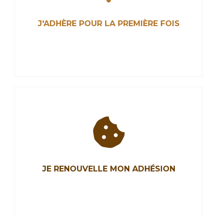
J'ADHÈRE POUR LA PREMIÈRE FOIS
J'ADHÈRE POUR LA PREMIÈRE FOIS
Les Chocolatiers et Confiseurs de France ont
pour mission de représenter la profession,
JE RENOUVELLE MON ADHÉSION
promouvoir nos métiers de chocolatiers,
confiseurs, biscuitiers et défendre nos intérêts.
Rejoignez-nous.