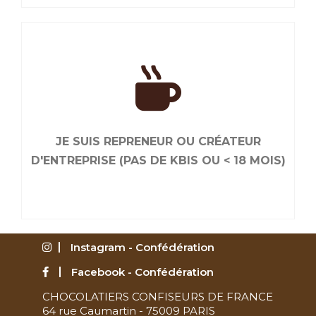
JE RENOUVELLE MON ADHÉSION
Liés par le goût de bien faire, ensemble, nous
sommes plus efficaces. Renouvelez maintenant
JE SUIS REPRENEUR OU CRÉATEUR
votre adhésion.
D'ENTREPRISE (PAS DE KBIS OU < 18 MOIS)
Instagram - Confédération
Facebook - Confédération
CHOCOLATIERS CONFISEURS DE FRANCE
JE SUIS REPRENEUR OU CRÉATEUR
64 rue Caumartin - 75009 PARIS