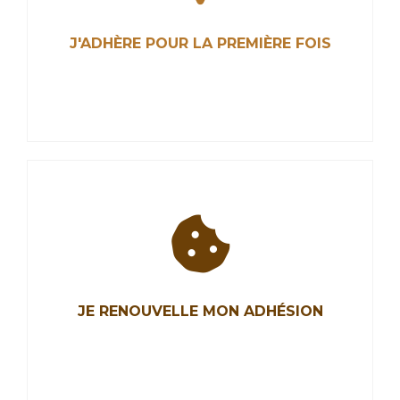
J'ADHÈRE POUR LA PREMIÈRE FOIS
J'ADHÈRE POUR LA PREMIÈRE FOIS
Les Chocolatiers et Confiseurs de France ont
pour mission de représenter la profession,
JE RENOUVELLE MON ADHÉSION
promouvoir nos métiers de chocolatiers,
confiseurs, biscuitiers et défendre nos intérêts.
Rejoignez-nous.