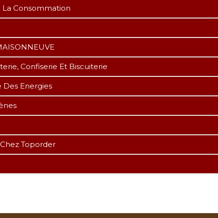
De La Consommation
R MAISONNEUVE
ie, Confiserie Et Biscuiterie
e Des Energies
gènes
 Chez Toporder