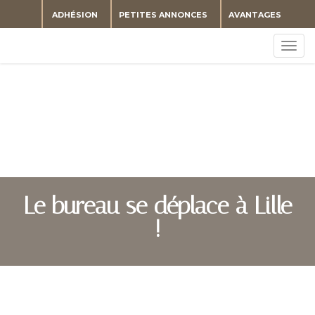
ADHÉSION
PETITES ANNONCES
AVANTAGES
Togg
navig
Le bureau se déplace à Lille
!