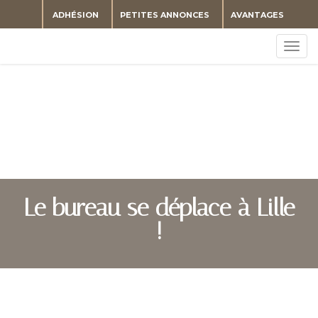
ADHÉSION
PETITES ANNONCES
AVANTAGES
Togg
navig
Le bureau se déplace à Lille
!