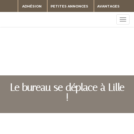
ADHÉSION
PETITES ANNONCES
AVANTAGES
Togg
navig
Le bureau se déplace à Lille
!