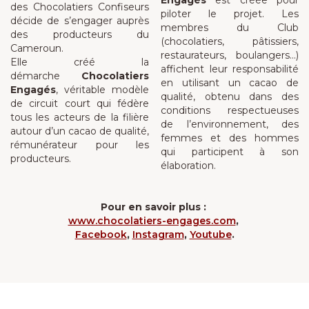
Engagés
est créée pour
des Chocolatiers Confiseurs
piloter le projet. Les
décide de s’engager auprès
membres du Club
des producteurs du
(chocolatiers, pâtissiers,
Cameroun.
restaurateurs, boulangers…)
Elle créé la
affichent leur responsabilité
démarche
Chocolatiers
en utilisant un cacao de
Engagés
, véritable modèle
qualité, obtenu dans des
de circuit court qui fédère
conditions respectueuses
tous les acteurs de la filière
de l’environnement, des
autour d’un cacao de qualité,
femmes et des hommes
rémunérateur pour les
qui participent à son
producteurs.
élaboration.
Pour en savoir plus :
www.chocolatiers-engages.com
,
Facebook
,
Instagram
,
Youtube
.