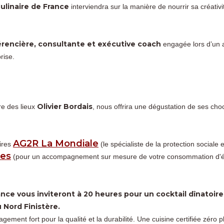
Culinaire de France
interviendra sur la manière de nourrir sa créativit
érencière, consultante et exécutive coach
engagée lors d’un 
rise.
Olivier Bordais
re des lieux
, nous offrira une dégustation de ses choc
AG2R La Mondiale
ires
(le spécialiste de la protection sociale 
ies
(pour un accompagnement sur mesure de votre consommation d'é
nce vous inviteront à 20 heures pour un cocktail dînatoire 
u Nord Finistère.
ment fort pour la qualité et la durabilité. Une cuisine certifiée zéro