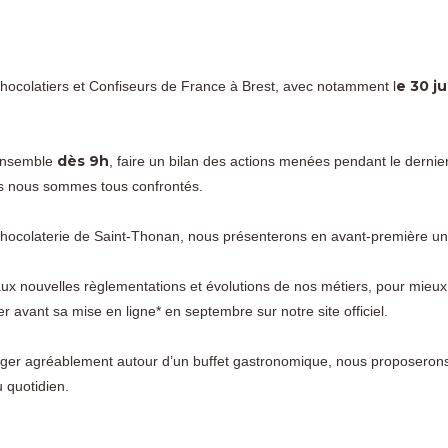
e 30 j
ocolatiers et Confiseurs de France à Brest, avec notamment l
dès 9h
 ensemble
, faire un bilan des actions menées pendant le dernie
els nous sommes tous confrontés.
ocolaterie de Saint-Thonan, nous présenterons en avant-première un o
ux nouvelles règlementations et évolutions de nos métiers, pour mieux 
r avant sa mise en ligne* en septembre sur notre site officiel.
er agréablement autour d’un buffet gastronomique, nous proposerons 
u quotidien.