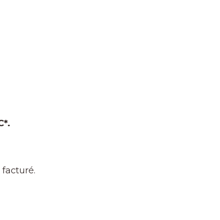
C*.
facturé.