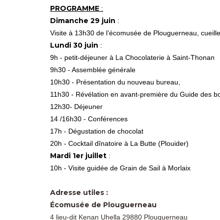
PROGRAMME
:
Dimanche 29 juin
:
Visite à 13h30 de l’écomusée de Plouguerneau, cueillett
Lundi 30 juin
:
9h - petit-déjeuner à La Chocolaterie à Saint-Thonan
9h30 - Assemblée générale
10h30 - Présentation du nouveau bureau,
11h30 - Révélation en avant-première du Guide des bonn
12h30- Déjeuner
14 /16h30 - Conférences
17h - Dégustation de chocolat
20h - Cocktail dînatoire à La Butte (Plouider)
Mardi 1er juillet
:
10h - Visite guidée de Grain de Sail à Morlaix
Adresse utiles :
Écomusée de Plouguerneau
4 lieu-dit Kenan Uhella 29880 Plouguerneau