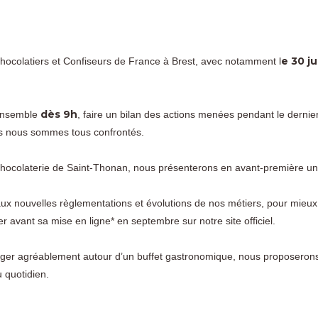
e 30 j
ocolatiers et Confiseurs de France à Brest, avec notamment l
dès 9h
 ensemble
, faire un bilan des actions menées pendant le dernie
els nous sommes tous confrontés.
ocolaterie de Saint-Thonan, nous présenterons en avant-première un o
ux nouvelles règlementations et évolutions de nos métiers, pour mieux 
r avant sa mise en ligne* en septembre sur notre site officiel.
er agréablement autour d’un buffet gastronomique, nous proposerons 
u quotidien.