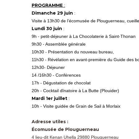
PROGRAMME
:
Dimanche 29 juin
:
Visite à 13h30 de l’écomusée de Plouguerneau, cueillett
Lundi 30 juin
:
9h - petit-déjeuner à La Chocolaterie à Saint-Thonan
9h30 - Assemblée générale
10h30 - Présentation du nouveau bureau,
11h30 - Révélation en avant-première du Guide des bonn
12h30- Déjeuner
14 /16h30 - Conférences
17h - Dégustation de chocolat
20h - Cocktail dînatoire à La Butte (Plouider)
Mardi 1er juillet
:
10h - Visite guidée de Grain de Sail à Morlaix
Adresse utiles :
Écomusée de Plouguerneau
4 lieu-dit Kenan Uhella 29880 Plouguerneau