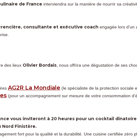
Culinaire de France
interviendra sur la manière de nourrir sa créativit
érencière, consultante et exécutive coach
engagée lors d’un 
rise.
Olivier Bordais
re des lieux
, nous offrira une dégustation de ses choc
AG2R La Mondiale
ires
(le spécialiste de la protection sociale 
ies
(pour un accompagnement sur mesure de votre consommation d'é
nce vous inviteront à 20 heures pour un cocktail dînatoire 
u Nord Finistère.
ment fort pour la qualité et la durabilité. Une cuisine certifiée zéro