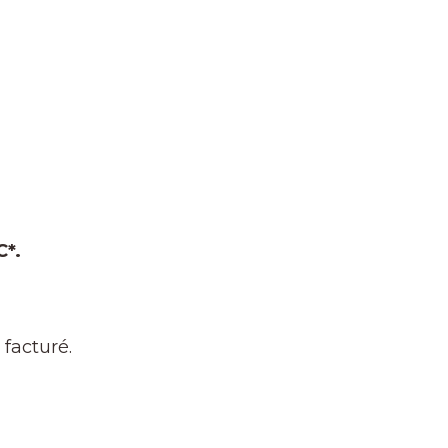
C*.
facturé.