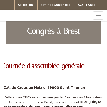
ADHÉSION
PETITES ANNONCES
AVANTAGES
Togg
navig
Congrès à Brest
Journée d'assemblée générale :
Z.A. de Croas an Neizic, 29800 Saint-Thonan
Cette année 2025 sera marquée par le Congrès des Chocolatiers
e 30 juin, la
et Confiseurs de France à Brest, avec notamment l
présentation du nouveau bureau directeur