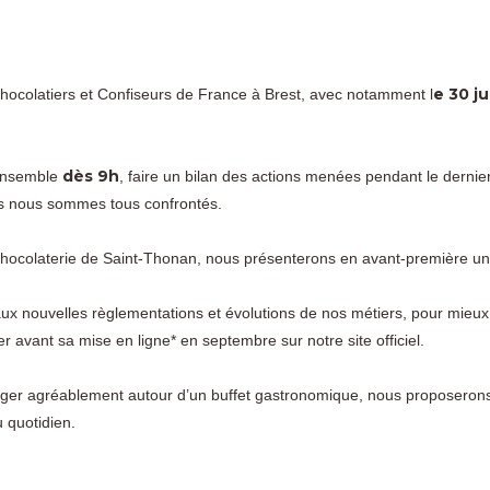
e 30 j
ocolatiers et Confiseurs de France à Brest, avec notamment l
dès 9h
 ensemble
, faire un bilan des actions menées pendant le dernie
els nous sommes tous confrontés.
ocolaterie de Saint-Thonan, nous présenterons en avant-première un o
ux nouvelles règlementations et évolutions de nos métiers, pour mieux 
r avant sa mise en ligne* en septembre sur notre site officiel.
er agréablement autour d’un buffet gastronomique, nous proposerons 
u quotidien.