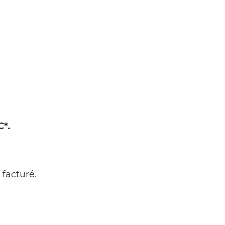
C*.
facturé.