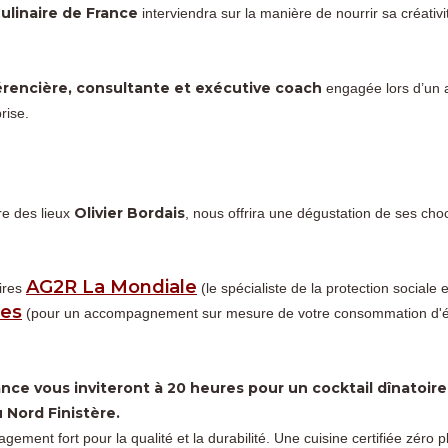
Culinaire de France
interviendra sur la manière de nourrir sa créativit
érencière, consultante et exécutive coach
engagée lors d’un 
rise.
Olivier Bordais
re des lieux
, nous offrira une dégustation de ses choc
AG2R La Mondiale
ires
(le spécialiste de la protection sociale 
ies
(pour un accompagnement sur mesure de votre consommation d'é
nce vous inviteront à 20 heures pour un cocktail dînatoire 
u Nord Finistère.
ment fort pour la qualité et la durabilité. Une cuisine certifiée zéro