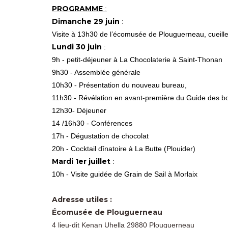
PROGRAMME
:
Dimanche 29 juin
:
Visite à 13h30 de l’écomusée de Plouguerneau, cueillett
Lundi 30 juin
:
9h - petit-déjeuner à La Chocolaterie à Saint-Thonan
9h30 - Assemblée générale
10h30 - Présentation du nouveau bureau,
11h30 - Révélation en avant-première du Guide des bonn
12h30- Déjeuner
14 /16h30 - Conférences
17h - Dégustation de chocolat
20h - Cocktail dînatoire à La Butte (Plouider)
Mardi 1er juillet
:
10h - Visite guidée de Grain de Sail à Morlaix
Adresse utiles :
Écomusée de Plouguerneau
4 lieu-dit Kenan Uhella 29880 Plouguerneau