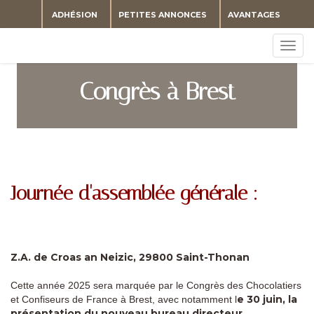
ADHÉSION
PETITES ANNONCES
AVANTAGES
Togg
navig
Congrès à Brest
Journée d'assemblée générale :
Z.A. de Croas an Neizic, 29800 Saint-Thonan
Cette année 2025 sera marquée par le Congrès des Chocolatiers
e 30 juin, la
et Confiseurs de France à Brest, avec notamment l
présentation du nouveau bureau directeur