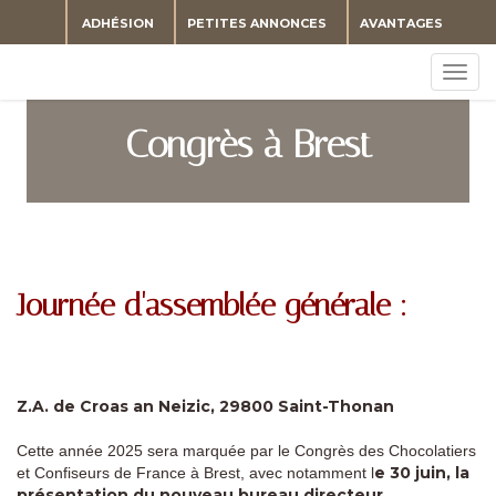
ADHÉSION
PETITES ANNONCES
AVANTAGES
Togg
navig
Congrès à Brest
Journée d'assemblée générale :
Z.A. de Croas an Neizic, 29800 Saint-Thonan
Cette année 2025 sera marquée par le Congrès des Chocolatiers
e 30 juin, la
et Confiseurs de France à Brest, avec notamment l
présentation du nouveau bureau directeur