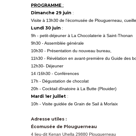
PROGRAMME
:
Dimanche 29 juin
:
Visite à 13h30 de l’écomusée de Plouguerneau, cueillett
Lundi 30 juin
:
9h - petit-déjeuner à La Chocolaterie à Saint-Thonan
9h30 - Assemblée générale
10h30 - Présentation du nouveau bureau,
11h30 - Révélation en avant-première du Guide des bonn
12h30- Déjeuner
14 /16h30 - Conférences
17h - Dégustation de chocolat
20h - Cocktail dînatoire à La Butte (Plouider)
Mardi 1er juillet
:
10h - Visite guidée de Grain de Sail à Morlaix
Adresse utiles :
Écomusée de Plouguerneau
4 lieu-dit Kenan Uhella 29880 Plouguerneau