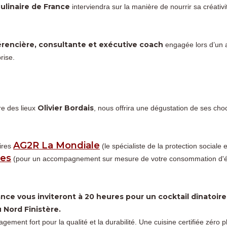
Culinaire de France
interviendra sur la manière de nourrir sa créativit
érencière, consultante et exécutive coach
engagée lors d’un 
rise.
Olivier Bordais
re des lieux
, nous offrira une dégustation de ses choc
AG2R La Mondiale
ires
(le spécialiste de la protection sociale 
ies
(pour un accompagnement sur mesure de votre consommation d'é
nce vous inviteront à 20 heures pour un cocktail dînatoire 
u Nord Finistère.
ment fort pour la qualité et la durabilité. Une cuisine certifiée zéro