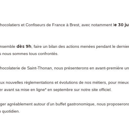
e 30 j
ocolatiers et Confiseurs de France à Brest, avec notamment l
dès 9h
 ensemble
, faire un bilan des actions menées pendant le dernie
els nous sommes tous confrontés.
ocolaterie de Saint-Thonan, nous présenterons en avant-première un o
ux nouvelles règlementations et évolutions de nos métiers, pour mieux 
r avant sa mise en ligne* en septembre sur notre site officiel.
er agréablement autour d’un buffet gastronomique, nous proposerons 
u quotidien.