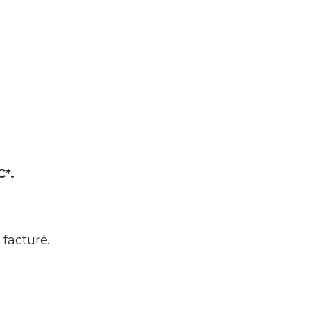
C*.
facturé.