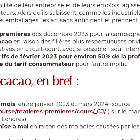
bilité de leur entreprise et de leurs emplois, agis
rs. Alors qu’ils subissent, comme les industriels
es emballages, les artisans anticipent et prennent
 premières
dès décembre 2023 pour la campagn
acao
en raison des filières plus respectueuses privi
ves en circuit-court, avec si possible 1 seul inter
rifs de février 2023 pour environ 50% de la pro
sse du tarif consommateur
pour l’autre moitié
cacao, en bref :
4 mois
, entre janvier 2023 et mars 2024 (source
urse/matieres-premieres/cours/_CJ/
) sur le ma
à Londres)
mise à mal
en raison des maladies causées par les