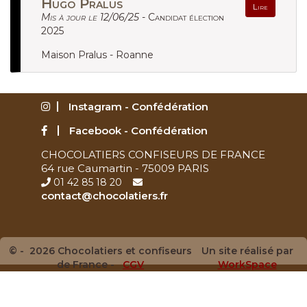
Hugo Pralus
Lire
Mis à jour le 12/06/25 -
Candidat élection
2025
Maison Pralus - Roanne
Instagram - Confédération
Facebook - Confédération
CHOCOLATIERS CONFISEURS DE FRANCE
64 rue Caumartin - 75009 PARIS
01 42 85 18 20
contact@chocolatiers.fr
© - 2026 Chocolatiers et confiseurs
Un site réalisé par
de France -
CGV
WorkSpace