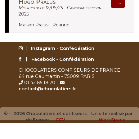
Hugo Pralus
Lire
Mis à jour le 12/06/25 -
Candidat élection
2025
Maison Pralus - Roanne
Instagram - Confédération
Facebook - Confédération
CHOCOLATIERS CONFISEURS DE FRANCE
64 rue Caumartin - 75009 PARIS
01 42 85 18 20
contact@chocolatiers.fr
© - 2026 Chocolatiers et confiseurs
Un site réalisé par
de France -
CGV
WorkSpace