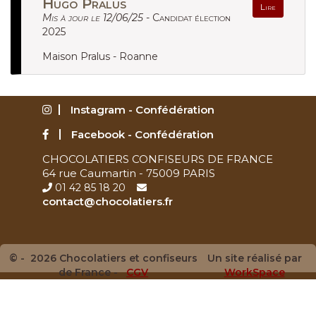
Hugo Pralus
Lire
Mis à jour le 12/06/25 -
Candidat élection
2025
Maison Pralus - Roanne
Instagram - Confédération
Facebook - Confédération
CHOCOLATIERS CONFISEURS DE FRANCE
64 rue Caumartin - 75009 PARIS
01 42 85 18 20
contact@chocolatiers.fr
© - 2026 Chocolatiers et confiseurs
Un site réalisé par
de France -
CGV
WorkSpace