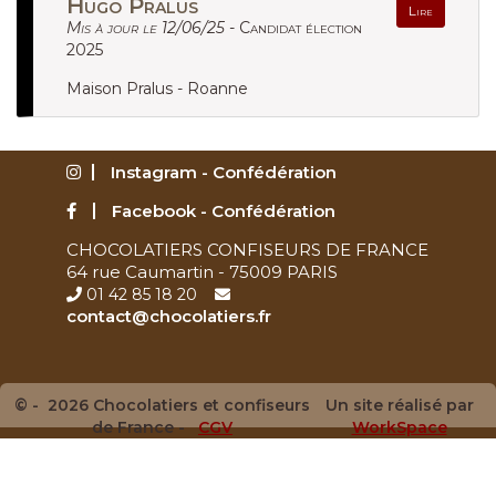
Hugo Pralus
Lire
Mis à jour le 12/06/25 -
Candidat élection
2025
Maison Pralus - Roanne
Instagram - Confédération
Facebook - Confédération
CHOCOLATIERS CONFISEURS DE FRANCE
64 rue Caumartin - 75009 PARIS
01 42 85 18 20
contact@chocolatiers.fr
© - 2026 Chocolatiers et confiseurs
Un site réalisé par
de France -
CGV
WorkSpace