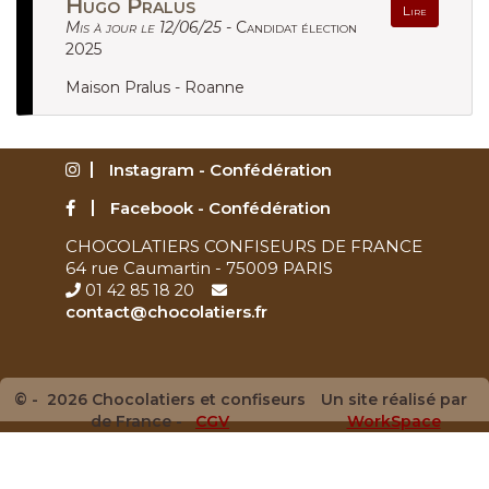
Hugo Pralus
Lire
Mis à jour le 12/06/25 -
Candidat élection
2025
Maison Pralus - Roanne
Instagram - Confédération
Facebook - Confédération
CHOCOLATIERS CONFISEURS DE FRANCE
64 rue Caumartin - 75009 PARIS
01 42 85 18 20
contact@chocolatiers.fr
© - 2026 Chocolatiers et confiseurs
Un site réalisé par
de France -
CGV
WorkSpace