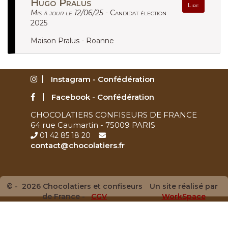
Hugo Pralus
Lire
Mis à jour le 12/06/25 -
Candidat élection
2025
Maison Pralus - Roanne
Instagram - Confédération
Facebook - Confédération
CHOCOLATIERS CONFISEURS DE FRANCE
64 rue Caumartin - 75009 PARIS
01 42 85 18 20
contact@chocolatiers.fr
© - 2026 Chocolatiers et confiseurs
Un site réalisé par
de France -
CGV
WorkSpace