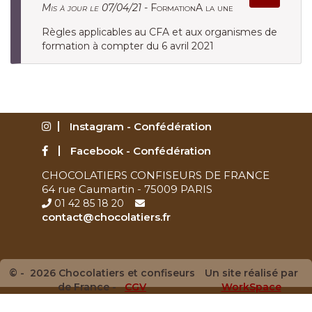
Mis à jour le 07/04/21 -
FormationA la une
Règles applicables au CFA et aux organismes de
formation à compter du 6 avril 2021
Instagram - Confédération
Facebook - Confédération
CHOCOLATIERS CONFISEURS DE FRANCE
64 rue Caumartin - 75009 PARIS
01 42 85 18 20
contact@chocolatiers.fr
© - 2026 Chocolatiers et confiseurs
Un site réalisé par
de France -
CGV
WorkSpace