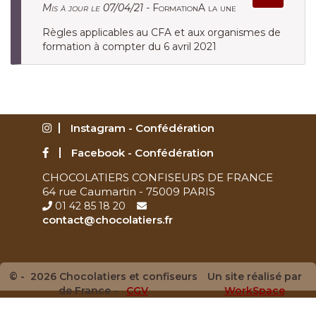
Mis à jour le 07/04/21 -
FormationA la une
Règles applicables au CFA et aux organismes de
formation à compter du 6 avril 2021
Instagram - Confédération
Facebook - Confédération
CHOCOLATIERS CONFISEURS DE FRANCE
64 rue Caumartin - 75009 PARIS
01 42 85 18 20
contact@chocolatiers.fr
© - 2026 Chocolatiers et confiseurs
Un site réalisé par
de France -
CGV
WorkSpace