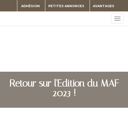
ADHÉSION
PETITES ANNONCES
AVANTAGES
Togg
navig
Retour sur l'Edition du MAF
2023 !