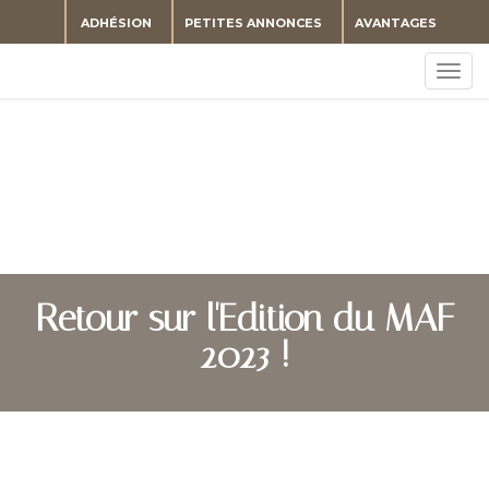
ADHÉSION
PETITES ANNONCES
AVANTAGES
Togg
navig
Retour sur l'Edition du MAF
2023 !