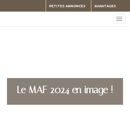
PETITES ANNONCES
AVANTAGES
Togg
navig
Le MAF 2024 en image !