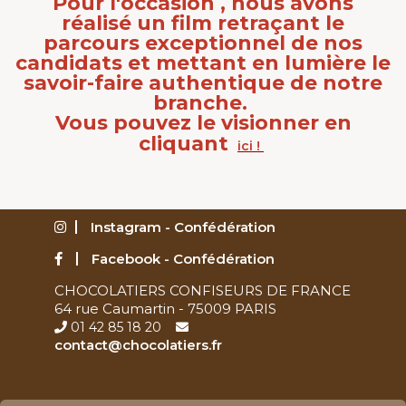
Pour l'occasion , nous avons
réalisé un film retraçant le
parcours exceptionnel de nos
candidats et mettant en lumière le
savoir-faire authentique de notre
branche.
Vous pouvez le visionner en
cliquant
ici !
Instagram - Confédération
Facebook - Confédération
CHOCOLATIERS CONFISEURS DE FRANCE
64 rue Caumartin - 75009 PARIS
01 42 85 18 20
contact@chocolatiers.fr