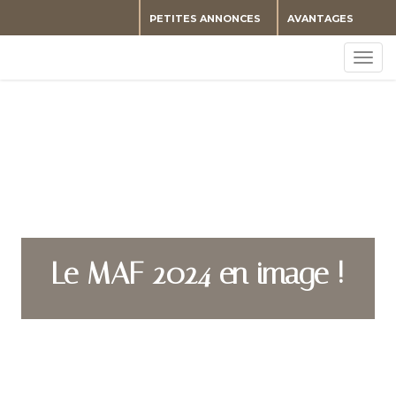
PETITES ANNONCES
AVANTAGES
Togg
navig
Le MAF 2024 en image !