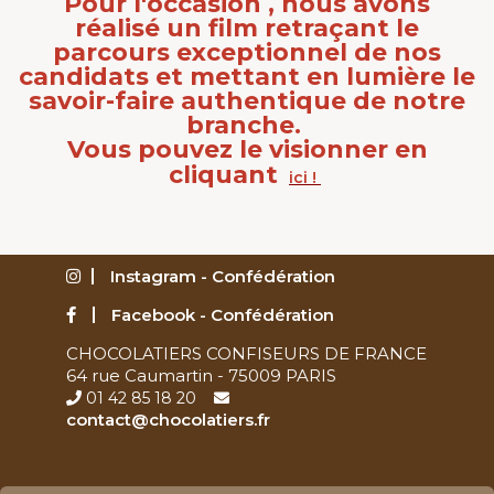
Pour l'occasion , nous avons
réalisé un film retraçant le
parcours exceptionnel de nos
candidats et mettant en lumière le
savoir-faire authentique de notre
branche.
Vous pouvez le visionner en
cliquant
ici !
Instagram - Confédération
Facebook - Confédération
CHOCOLATIERS CONFISEURS DE FRANCE
64 rue Caumartin - 75009 PARIS
01 42 85 18 20
contact@chocolatiers.fr