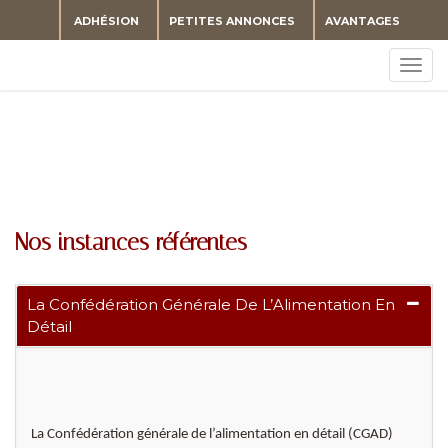
ADHÉSION
PETITES ANNONCES
AVANTAGES
Togg
navig
Nos instances référentes
La Confédération Générale De L’Alimentation En
Détail
La Confédération générale de l’alimentation en détail (CGAD)