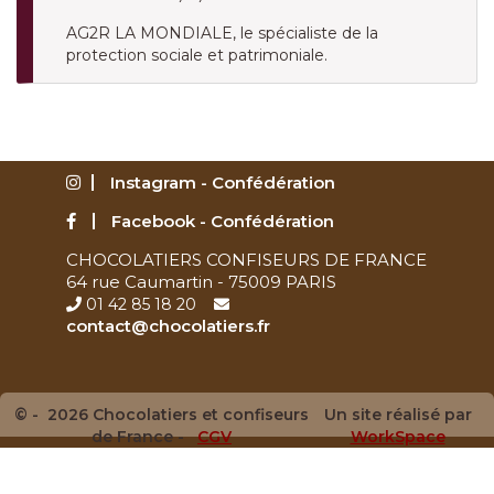
AG2R LA MONDIALE, le spécialiste de la
protection sociale et patrimoniale.
Instagram - Confédération
Facebook - Confédération
CHOCOLATIERS CONFISEURS DE FRANCE
64 rue Caumartin - 75009 PARIS
01 42 85 18 20
contact@chocolatiers.fr
© - 2026 Chocolatiers et confiseurs
Un site réalisé par
de France -
CGV
WorkSpace