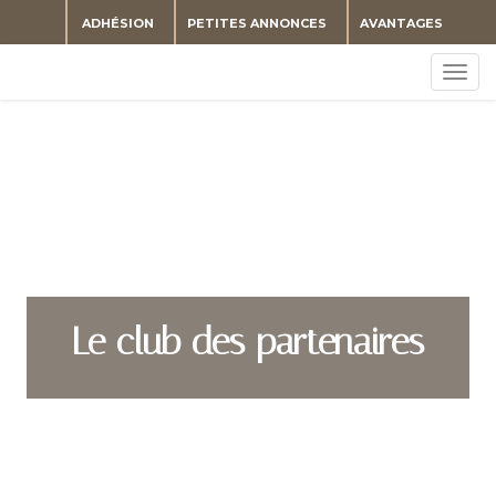
ADHÉSION
PETITES ANNONCES
AVANTAGES
Togg
navig
Le club des partenaires