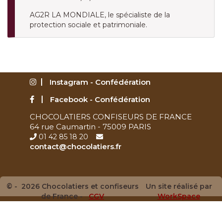
AG2R LA MONDIALE, le spécialiste de la
protection sociale et patrimoniale.
Instagram - Confédération
Facebook - Confédération
CHOCOLATIERS CONFISEURS DE FRANCE
64 rue Caumartin - 75009 PARIS
01 42 85 18 20
contact@chocolatiers.fr
© - 2026 Chocolatiers et confiseurs
Un site réalisé par
de France -
CGV
WorkSpace