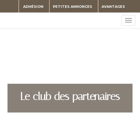
ADHÉSION
PETITES ANNONCES
AVANTAGES
Togg
navig
Le club des partenaires