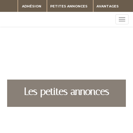
ADHÉSION
PETITES ANNONCES
AVANTAGES
Togg
navig
Les petites annonces