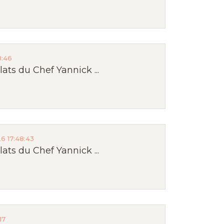
8:46
ts du Chef Yannick ...
6 17:48:43
ts du Chef Yannick ...
17