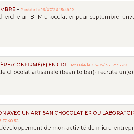
-
EMBRE
Postée le 16/07/26 15:49:12
herche un BTM chocolatier pour septembre envo
-
RE) CONFIRMÉ(E) EN CDI
Postée le 03/07/26 12:35:49
e chocolat artisanale (bean to bar)- recrute un(e) c
N AVEC UN ARTISAN CHOCOLATIER OU LABORATOIR
 17:48:52
développement de mon activité de micro-entreprise