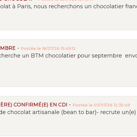
at à Paris, nous recherchons un chocolatier françai
-
EMBRE
Postée le 16/07/26 15:49:12
herche un BTM chocolatier pour septembre envo
-
RE) CONFIRMÉ(E) EN CDI
Postée le 03/07/26 12:35:49
e chocolat artisanale (bean to bar)- recrute un(e) c