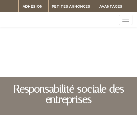
ADHÉSION
PETITES ANNONCES
AVANTAGES
Togg
navig
Responsabilité sociale des
entreprises