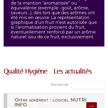
de la mention “aromatisée” ou
équivalente (exemple : goût, arôme,
saveurs…), dès lors que des arômes ont
été mis en œuvre. La représentation
graphique d’un fruit n’est autorisée que
si l’aromatisation provient du fruit,
éventuellement renforcé par un arôme
naturel issu de ce fruit, exclusivement.
Qualité Hygiène - Les actualités
Recherche
Offre adhérent : logiciel NUTRI
INFO
Lire