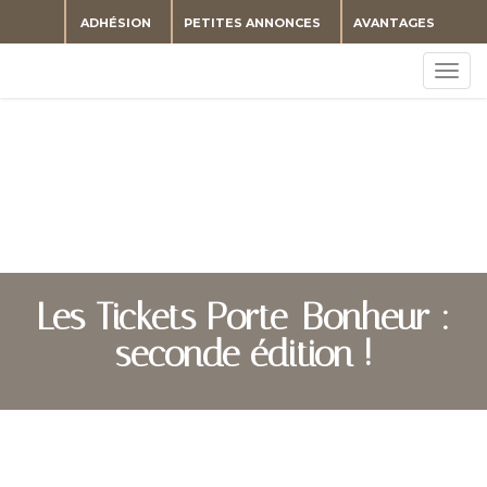
ADHÉSION
PETITES ANNONCES
AVANTAGES
Togg
navig
Les Tickets Porte-Bonheur :
seconde édition !