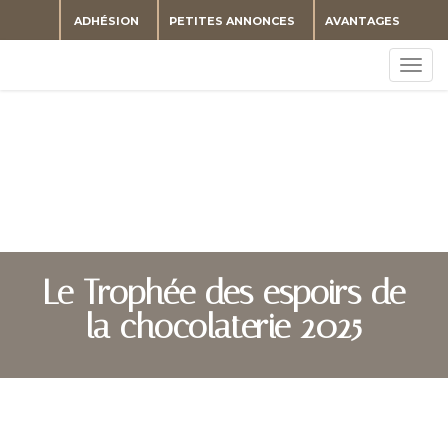
ADHÉSION
PETITES ANNONCES
AVANTAGES
Togg
navig
Le Trophée des espoirs de
la chocolaterie 2025