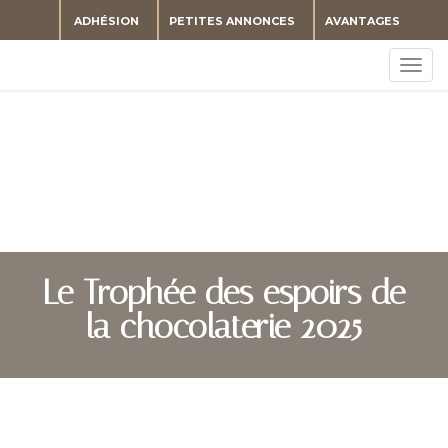
ADHÉSION
PETITES ANNONCES
AVANTAGES
Togg
navig
Le Trophée des espoirs de
la chocolaterie 2025