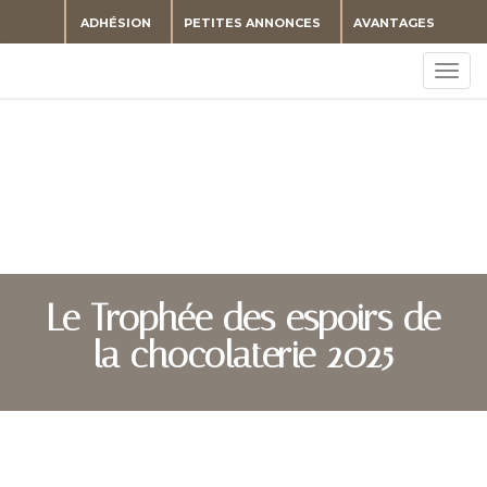
ADHÉSION
PETITES ANNONCES
AVANTAGES
Togg
navig
Le Trophée des espoirs de
la chocolaterie 2025