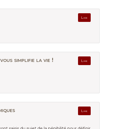
Lire
s simplifie la vie !
Lire
miques
Lire
ont saisis du sujet de la pénibilité pour définir