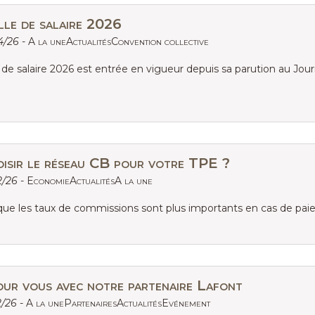
lle de salaire 2026
04/26 -
A la uneActualitésConvention collective
e de salaire 2026 est entrée en vigueur depuis sa parution au Journa
isir le réseau CB pour votre TPE ?
2/26 -
EconomieActualitésA la une
ue les taux de commissions sont plus importants en cas de pai
our vous avec notre partenaire Lafont
2/26 -
A la unePartenairesActualitésEvénement