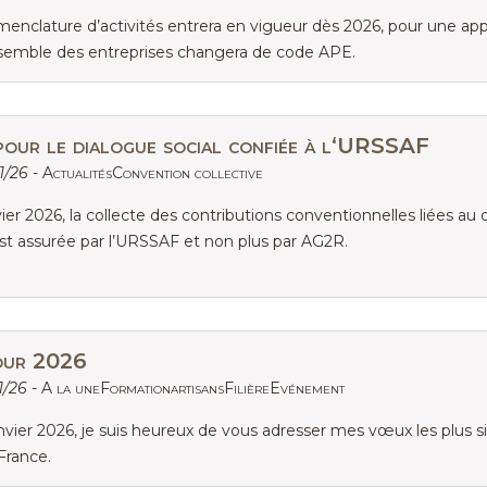
nclature d’activités entrera en vigueur dès 2026, pour une appli
nsemble des entreprises changera de code APE.
pour le dialogue social confiée à l‘URSSAF
1/26 -
ActualitésConvention collective
vier 2026, la collecte des contributions conventionnelles liées au 
est assurée par l’URSSAF et non plus par AG2R.
our 2026
1/26 -
A la uneFormationartisansFilièreEvénement
nvier 2026, je suis heureux de vous adresser mes vœux les plus 
 France.