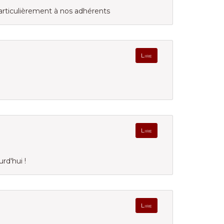
rticulièrement à nos adhérents
Lire
Lire
rd'hui !
Lire