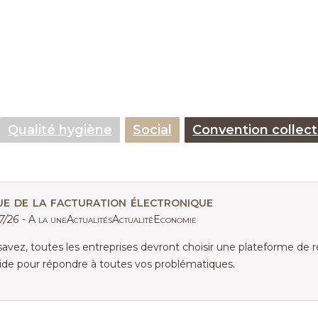
Qualité hygiène
Social
Convention collect
ue de la facturation électronique
07/26 -
A la uneActualitésActualitéEconomie
vez, toutes les entreprises devront choisir une plateforme de r
uide pour répondre à toutes vos problématiques.