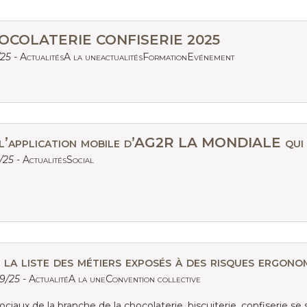
OCOLATERIE CONFISERIE 2025
/25 -
ActualitésA la uneactualitésFormationEvénement
 l’application mobile d’AG2R LA MONDIALE qui vou
1/25 -
ActualitésSocial
la liste des métiers exposés à des risques ergono
09/25 -
ActualitéA la uneConvention collective
ciaux de la branche de la chocolaterie, biscuiterie, confiserie se s