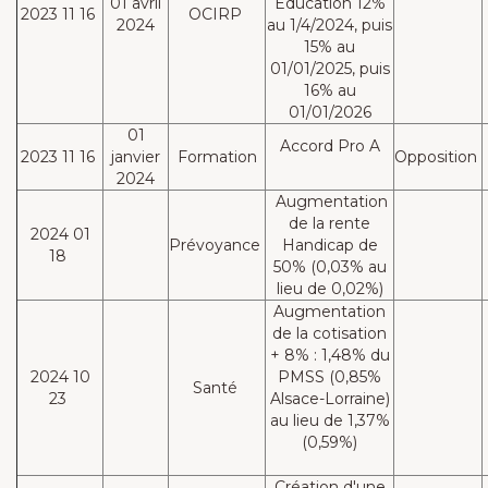
01 avril
Education 12%
2023 11 16
OCIRP
2024
au 1/4/2024, puis
15% au
01/01/2025, puis
16% au
01/01/2026
01
Accord Pro A
2023 11 16
janvier
Formation
Opposition
2024
Augmentation
de la rente
2024 01
Prévoyance
Handicap de
18
50% (0,03% au
lieu de 0,02%)
Augmentation
de la cotisation
+ 8% : 1,48% du
2024 10
PMSS (0,85%
Santé
23
Alsace-Lorraine)
au lieu de 1,37%
(0,59%)
Création d'une