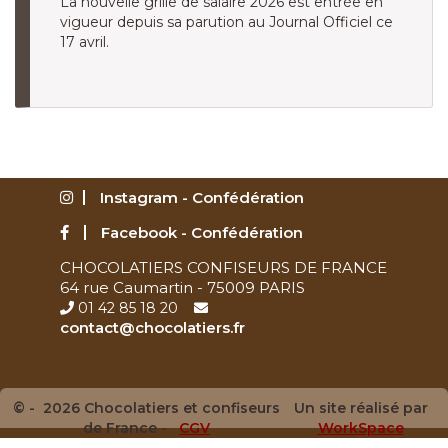
La nouvelle grille de salaire 2026 est entrée en
vigueur depuis sa parution au Journal Officiel ce
17 avril.
Instagram - Confédération
Facebook - Confédération
CHOCOLATIERS CONFISEURS DE FRANCE
64 rue Caumartin - 75009 PARIS
01 42 85 18 20
contact@chocolatiers.fr
© - 2026 Chocolatiers et confiseurs
Un site réalisé par
de France -
CGV
WorkSpace