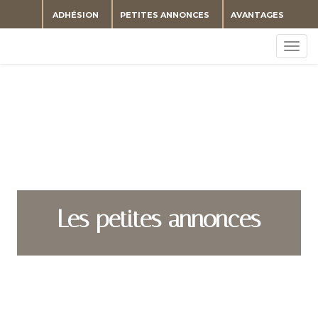
ADHÉSION
PETITES ANNONCES
AVANTAGES
Togg
navig
Les petites annonces