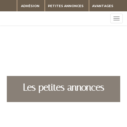
ADHÉSION
PETITES ANNONCES
AVANTAGES
Togg
navig
Les petites annonces