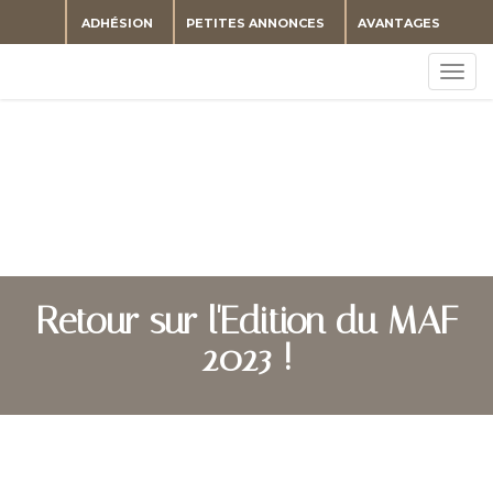
ADHÉSION
PETITES ANNONCES
AVANTAGES
Togg
navig
Retour sur l'Edition du MAF
2023 !