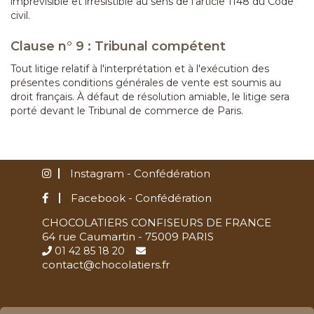
imprévisible et irrésistible au sens de l'article 1148 du Code
civil.
Clause n° 9 : Tribunal compétent
Tout litige relatif à l'interprétation et à l'exécution des
présentes conditions générales de vente est soumis au
droit français. À défaut de résolution amiable, le litige sera
porté devant le Tribunal de commerce de Paris.
Instagram - Confédération
Facebook - Confédération
CHOCOLATIERS CONFISEURS DE FRANCE
64 rue Caumartin - 75009 PARIS
01 42 85 18 20
contact@chocolatiers.fr