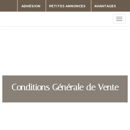
ADHÉSION
PETITES ANNONCES
AVANTAGES
Togg
navig
Conditions Générale de Vente