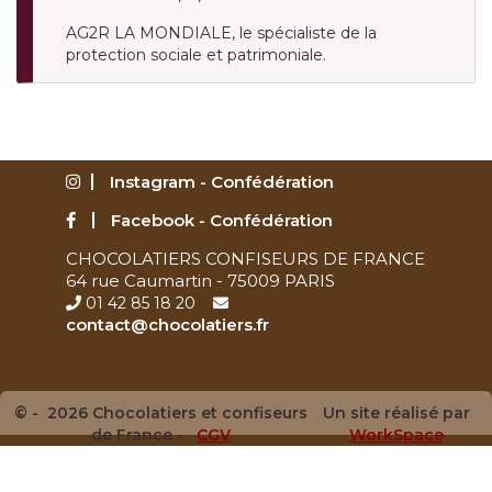
AG2R LA MONDIALE, le spécialiste de la
protection sociale et patrimoniale.
Instagram - Confédération
Facebook - Confédération
CHOCOLATIERS CONFISEURS DE FRANCE
64 rue Caumartin - 75009 PARIS
01 42 85 18 20
contact@chocolatiers.fr
© - 2026 Chocolatiers et confiseurs
Un site réalisé par
de France -
CGV
WorkSpace