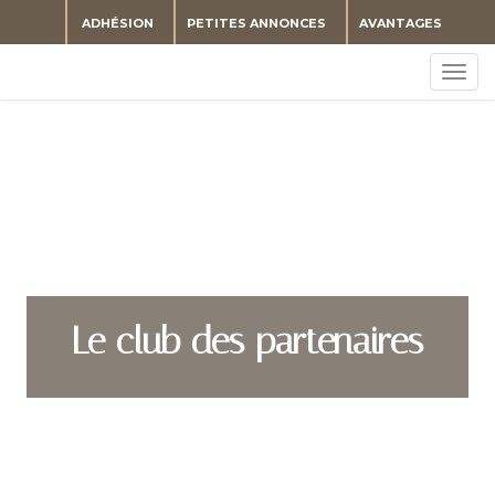
ADHÉSION
PETITES ANNONCES
AVANTAGES
Togg
navig
Le club des partenaires