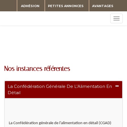
ADHÉSION
PETITES ANNONCES
AVANTAGES
Togg
navig
Nos instances référentes
La Confédération Générale De L’Alimentation En
Détail
La Confédération générale de l’alimentation en détail (CGAD)