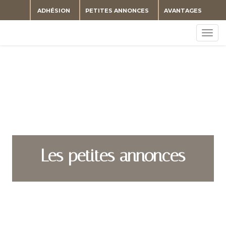
ADHÉSION
PETITES ANNONCES
AVANTAGES
Togg
navig
Les petites annonces