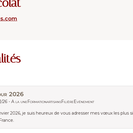
colat
es.com
lités
our 2026
1/26 -
A la uneFormationartisansFilièreEvénement
nvier 2026, je suis heureux de vous adresser mes vœux les plus 
 France.